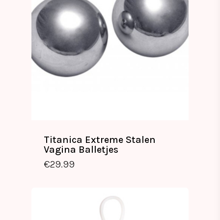
Titanica Extreme Stalen
Vagina Balletjes
€
29.99
€
29.99