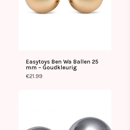
Easytoys Ben Wa Ballen 25
mm – Goudkleurig
€
21.99
€
21.99