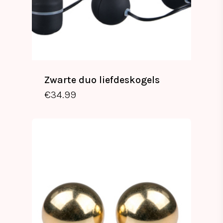
Zwarte duo liefdeskogels
€
34.99
€
34.99