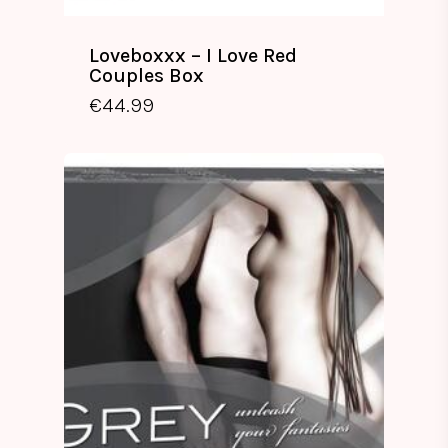
Loveboxxx – I Love Red
Couples Box
€
44.99
€
44.99