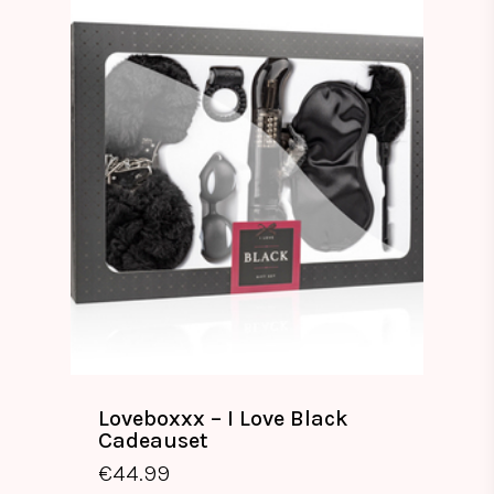
Loveboxxx – I Love Black
Cadeauset
€
44.99
€
44.99