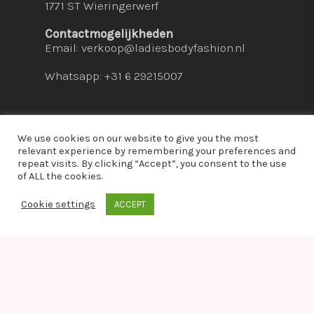
1771 ST Wieringerwerf
Contactmogelijkheden
Email:
verkoop@ladiesbodyfashion.nl
Whatsapp: +31 6 29215007
We use cookies on our website to give you the most
relevant experience by remembering your preferences and
repeat visits. By clicking “Accept”, you consent to the use
© 2026 Ladies Bodyfashion. hosted by:
dc-
of ALL the cookies.
solutions.nl
Cookie settings
ACCEPT
whatsapp
Warning
: Module "imagick" is already loaded in
Unknown
on line