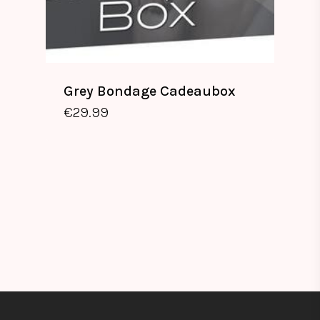
Grey Bondage Cadeaubox
€
29.99
€
29.99