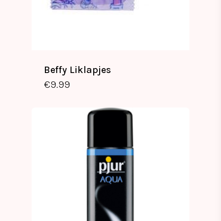
Beffy Liklapjes
€
9.99
€
9.99