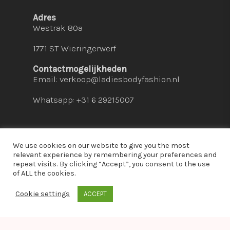
Adres
Westrak 80a
1771 ST Wieringerwerf
Contactmogelijkheden
Email:
verkoop@ladiesbodyfashion.nl
Whatsapp: +31 6 29215007
We use cookies on our website to give you the most
relevant experience by remembering your preferences and
repeat visits. By clicking “Accept”, you consent to the use
© 2026 Ladies Bodyfashion. hosted by:
dc-
of ALL the cookies.
solutions.nl
Cookie settings
ACCEPT
whatsapp