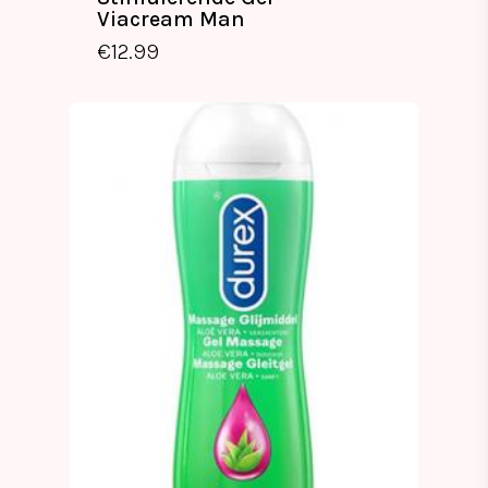
Viacream Man
€
12.99
€
12.99