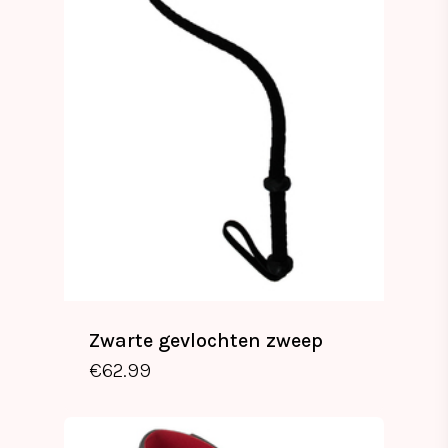
Zwarte gevlochten zweep
€
62.99
€
62.99