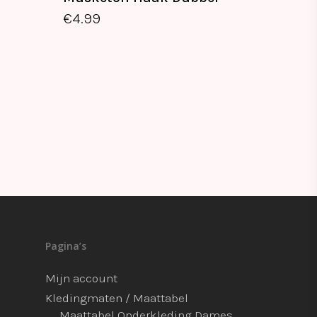
€
4.99
€
4.99
Pagina’s
Mijn account
Kledingmaten / Maattabel
Maattabel Onderkleding Dames