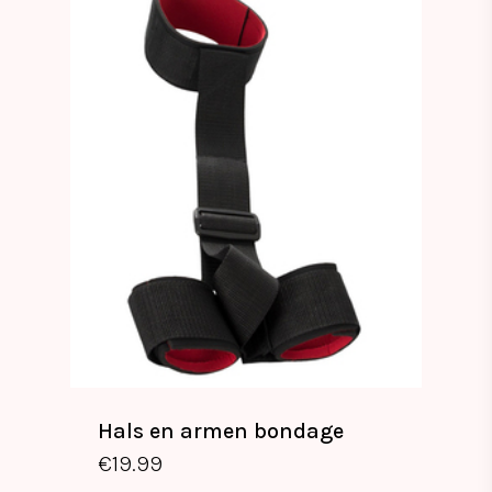
Hals en armen bondage
€
19.99
€
19.99