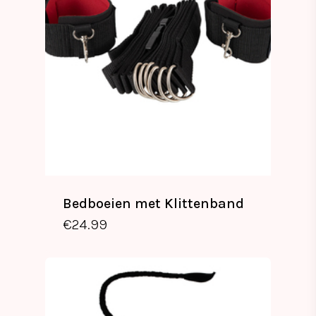
Bedboeien met Klittenband
€
24.99
€
24.99