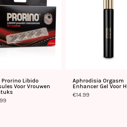
 Prorino Libido
Aphrodisia Orgasm
sules Voor Vrouwen
Enhancer Gel Voor 
€
22.99
€
14.99
stuks
€
14.99
.99