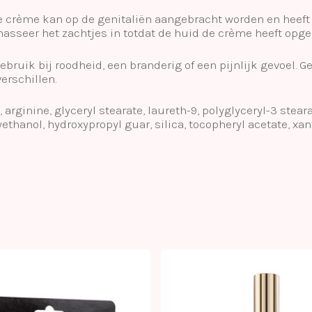
e crème kan op de genitaliën aangebracht worden en heeft 
asseer het zachtjes in totdat de huid de crème heeft opg
gebruik bij roodheid, een branderig of een pijnlijk gevoel.
erschillen.
arginine, glyceryl stearate, laureth-9, polyglyceryl-3 stearat
yethanol, hydroxypropyl guar, silica, tocopheryl acetate, xan