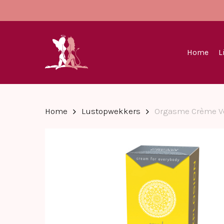
Skip
to
main
content
Home
L
Home
Lustopwekkers
Orgasme Crème V