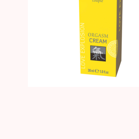
Hit enter to search or ESC to close