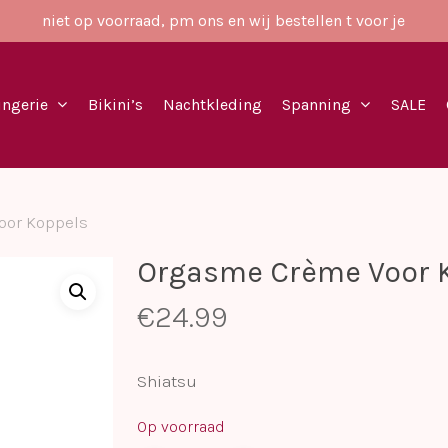
niet op voorraad, pm ons en wij bestellen t voor je
ingerie
Bikini’s
Nachtkleding
Spanning
SALE
oor Koppels
Orgasme Crème Voor 
€
24.99
Shiatsu
Op voorraad