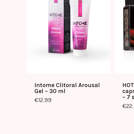
Intome Clitoral Arousal
HOT
Gel – 30 ml
cap
€
12.99
– 7 
€
12.99
€
22