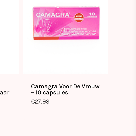
Camagra Voor De Vrouw
Haar
– 10 capsules
€
27.99
€
27.99