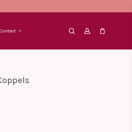
search
account
Contact
Koppels