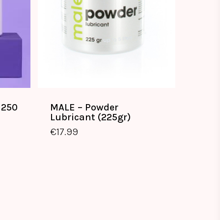
 250
MALE – Powder
€
17.99
Lubricant (225gr)
€
17.99