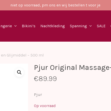
niet op voorraad, pm ons en wij bestellen t voor je
ingerie
Bikini’s
Nachtkleding
Spanning
SALE
 en Glijmiddel – 500 ml
Pjur Original Massage-
€
89.99
Pjur
Op voorraad