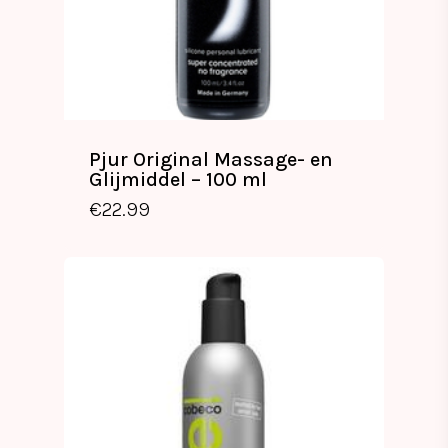
Pjur Original Massage- en
Glijmiddel – 100 ml
€
22.99
€
22.99