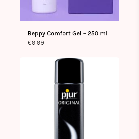
Beppy Comfort Gel – 250 ml
€
9.99
€
9.99