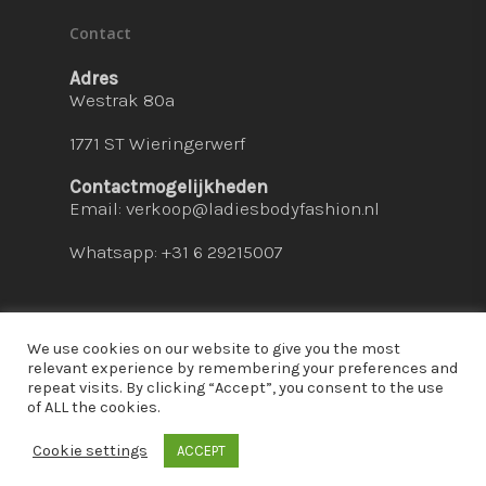
Contact
Adres
Westrak 80a
1771 ST Wieringerwerf
Contactmogelijkheden
Email:
verkoop@ladiesbodyfashion.nl
Whatsapp: +31 6 29215007
We use cookies on our website to give you the most
relevant experience by remembering your preferences and
repeat visits. By clicking “Accept”, you consent to the use
© 2026 Ladies Bodyfashion. hosted by:
dc-
of ALL the cookies.
solutions.nl
Cookie settings
ACCEPT
whatsapp