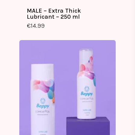
MALE – Extra Thick
Lubricant – 250 ml
€
14.99
€
14.99