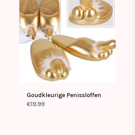
Goudkleurige Penissloffen
€
19.99
€
19.99