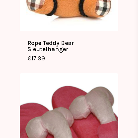
Rope Teddy Bear
Sleutelhanger
€
17.99
€
17.99