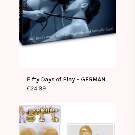
Fifty Days of Play – GERMAN
€
24.99
€
24.99