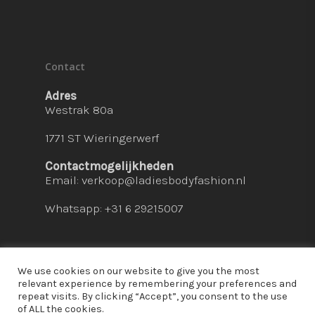
Contact
Adres
Westrak 80a
1771 ST Wieringerwerf
Contactmogelijkheden
Email:
verkoop@ladiesbodyfashion.nl
Whatsapp: +31 6 29215007
We use cookies on our website to give you the most
relevant experience by remembering your preferences and
repeat visits. By clicking “Accept”, you consent to the use
© 2026 Ladies Bodyfashion. hosted by:
dc-
of ALL the cookies.