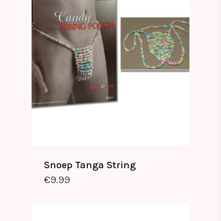
Snoep Tanga String
€
9.99
€
9.99