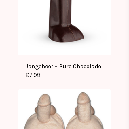
Jongeheer – Pure Chocolade
€
7.99
€
7.99