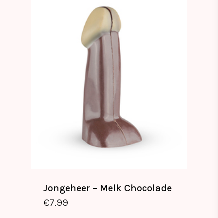
Jongeheer – Melk Chocolade
€
7.99
€
7.99