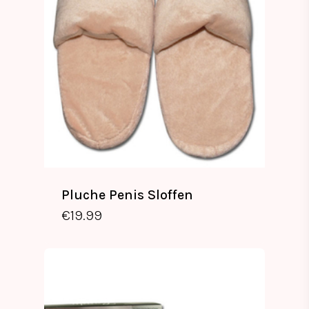
Pluche Penis Sloffen
€
19.99
€
19.99