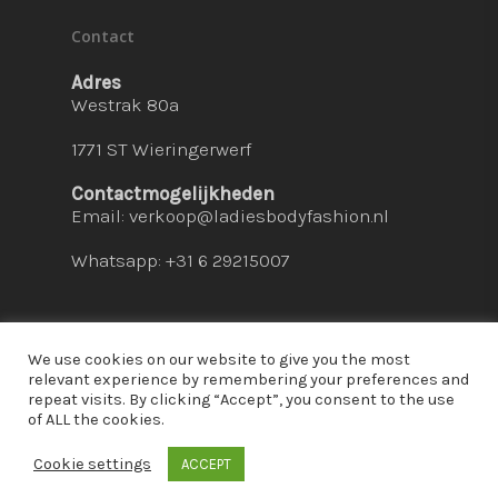
Contact
Adres
Westrak 80a
1771 ST Wieringerwerf
Contactmogelijkheden
Email:
verkoop@ladiesbodyfashion.nl
Whatsapp: +31 6 29215007
We use cookies on our website to give you the most
relevant experience by remembering your preferences and
repeat visits. By clicking “Accept”, you consent to the use
© 2026 Ladies Bodyfashion. hosted by:
dc-
of ALL the cookies.
solutions.nl
Cookie settings
ACCEPT
whatsapp