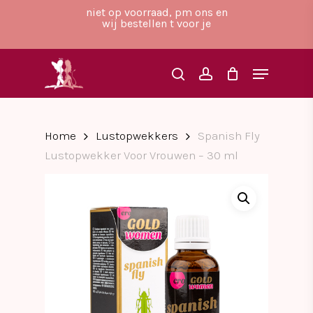
Skip
niet op voorraad, pm ons en
to
wij bestellen t voor je
main
Close
content
Menu
Menu
search
account
Home
Lustopwekkers
Spanish Fly
Lustopwekker Voor Vrouwen – 30 ml