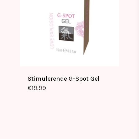
Stimulerende G-Spot Gel
€
19.99
€
19.99