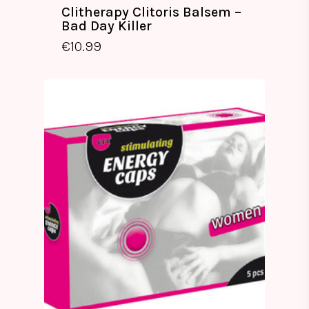
Clitherapy Clitoris Balsem –
Bad Day Killer
€
10.99
€
10.99