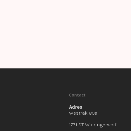
Contact
Adres
Westrak 80a
1771 ST Wieringerwerf