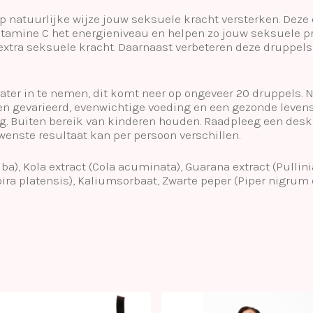
natuurlijke wijze jouw seksuele kracht versterken. Deze 
itamine C het energieniveau en helpen zo jouw seksuele pre
xtra seksuele kracht. Daarnaast verbeteren deze druppel
ter in te nemen, dit komt neer op ongeveer 20 druppels. 
Een gevarieerd, evenwichtige voeding en een gezonde levens
ng. Buiten bereik van kinderen houden. Raadpleeg een de
wenste resultaat kan per persoon verschillen.
ba), Kola extract (Cola acuminata), Guarana extract (Pullini
ira platensis), Kaliumsorbaat, Zwarte peper (Piper nigrum es