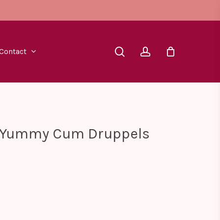
search
account
Contact
– Yummy Cum Druppels