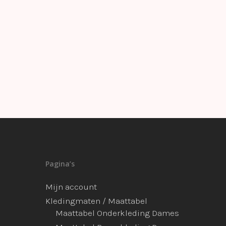
Pagina’s
Mijn account
Kledingmaten / Maattabel
Maattabel Onderkleding Dames