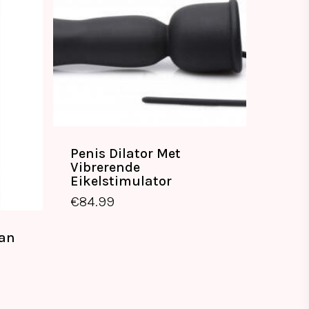
Penis Dilator Met
Vibrerende
Eikelstimulator
€
84.99
van
€
84.99