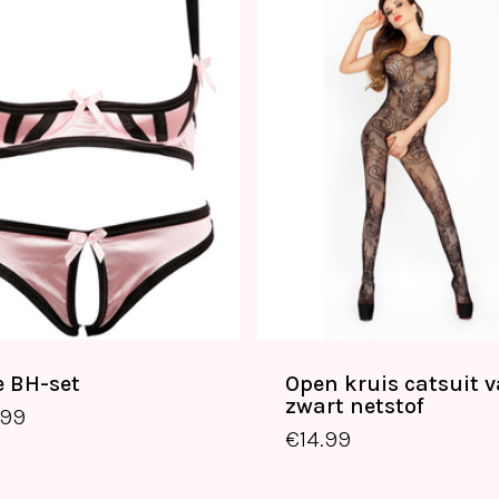
e BH-set
Open kruis catsuit 
€
14.99
zwart netstof
.99
€
14.99