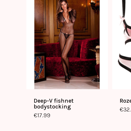
Deep-V fishnet
Roz
bodystocking
€
32
€
17.99