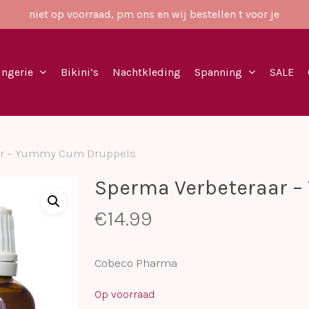
niet op voorraad, pm ons en wij bestellen t voor je
ingerie
Bikini’s
Nachtkleding
Spanning
SALE
ar – Yummy Cum Druppels
Sperma Verbeteraar 
€
14.99
Cobeco Pharma
Op voorraad