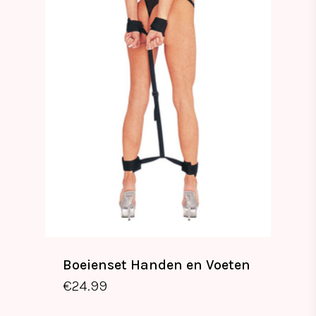
Boeienset Handen en Voeten
€
24.99
€
24.99