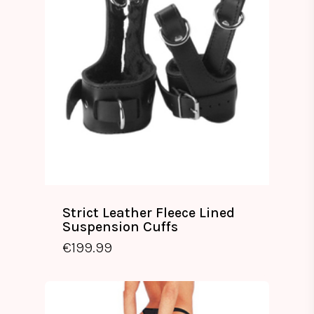
Strict Leather Fleece Lined
Suspension Cuffs
€
199.99
€
199.99