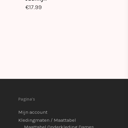
€
17.99
€
17.99
Pagina’s
Mijn account
Kledingmaten / Maattabel
Maattabel Onderkleding Dames