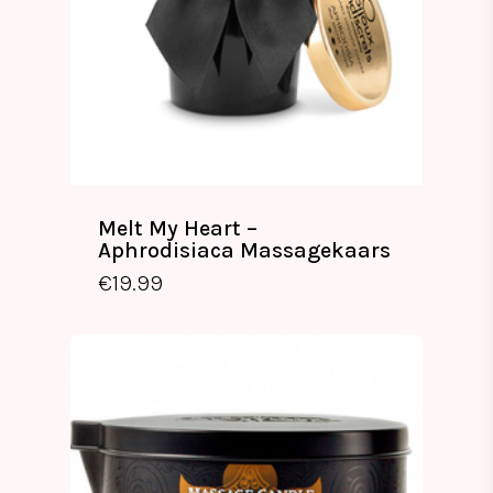
Melt My Heart –
Aphrodisiaca Massagekaars
€
19.99
€
19.99