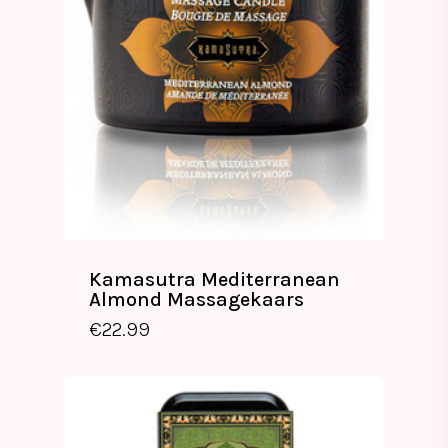
Kamasutra Mediterranean
Almond Massagekaars
€
22.99
€
22.99