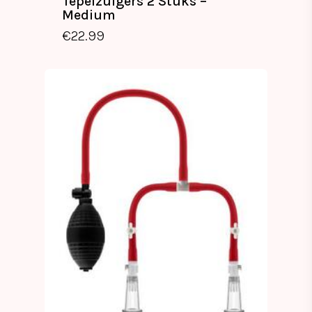
Tepelzuigers 2 Stuks –
Medium
€
22.99
€
22.99