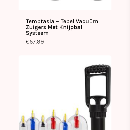
Temptasia – Tepel Vacuüm
Zuigers Met Knijpbal
Systeem
€
57.99
€
57.99