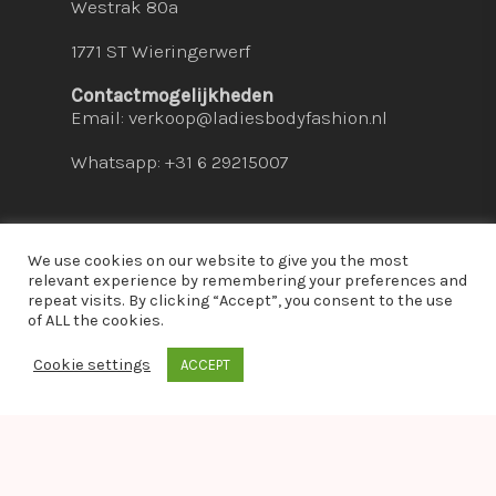
Westrak 80a
1771 ST Wieringerwerf
Contactmogelijkheden
Email:
verkoop@ladiesbodyfashion.nl
Whatsapp: +31 6 29215007
We use cookies on our website to give you the most
relevant experience by remembering your preferences and
repeat visits. By clicking “Accept”, you consent to the use
© 2026 Ladies Bodyfashion. hosted by:
dc-
of ALL the cookies.
solutions.nl
Cookie settings
ACCEPT
whatsapp
Warning
: Module "imagick" is already loaded in