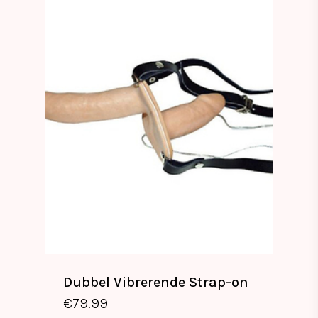
Dubbel Vibrerende Strap-on
€
79.99
€
79.99