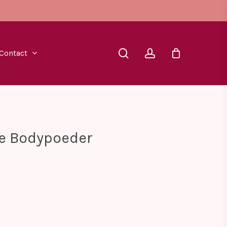
search
account
Contact
re Bodypoeder