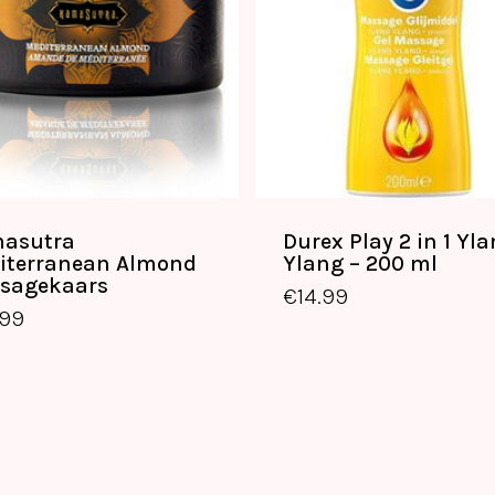
asutra
Durex Play 2 in 1 Yl
iterranean Almond
Ylang – 200 ml
€
22.99
€
14.99
sagekaars
€
14.99
.99