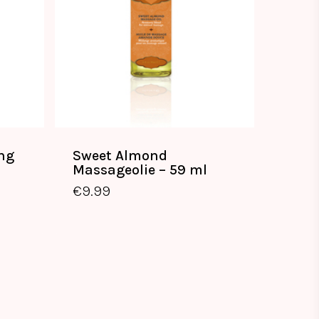
ang
Sweet Almond
Massageolie – 59 ml
€
9.99
€
9.99