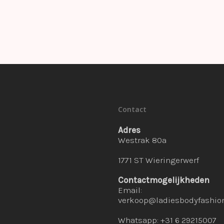
Contact
Adres
Westrak 80a
1771 ST Wieringerwerf
Contactmogelijkheden
Email:
verkoop@ladiesbodyfashion
Whatsapp: +31 6 29215007