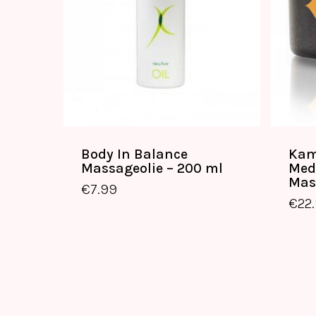
Body In Balance
Kam
Massageolie – 200 ml
Med
€
7.99
Mas
€
7.99
€
22