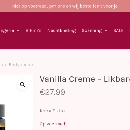
niet op voorraad, pm ons en wij bestellen t voor je
ingerie
Bikini’s
Nachtkleding
Spanning
SALE
bare Bodypoeder
Vanilla Creme – Likba
€
27.99
KamaSutra
Op voorraad