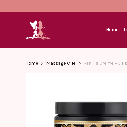
Skip
to
main
content
Home
L
Home
Massage Olie
Vanilla Creme – Lik