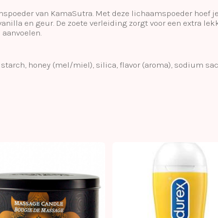
mspoeder van KamaSutra. Met deze lichaamspoeder hoef je 
anilla en geur. De zoete verleiding zorgt voor een extra lek
l aanvoelen.
 starch, honey (mel/miel), silica, flavor (aroma), sodium s