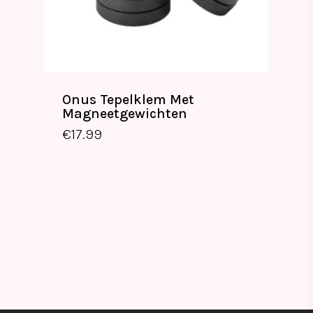
Onus Tepelklem Met
Magneetgewichten
€
17.99
€
17.99