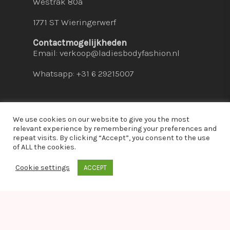
Westrak 80a
1771 ST Wieringerwerf
Contactmogelijkheden
Email:
verkoop@ladiesbodyfashion.nl
Whatsapp: +31 6 29215007
We use cookies on our website to give you the most
relevant experience by remembering your preferences and
repeat visits. By clicking “Accept”, you consent to the use
© 2026 Ladies Bodyfashion. hosted by:
dc-
of ALL the cookies.
solutions.nl
Cookie settings
ACCEPT
whatsapp
Warning
: Module "imagick" is already loaded in