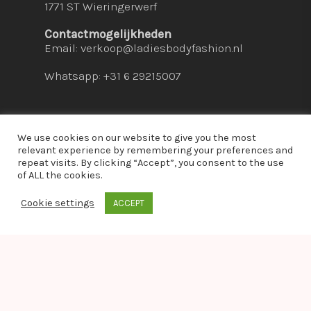
1771 ST Wieringerwerf
Contactmogelijkheden
Email:
verkoop@ladiesbodyfashion.nl
Whatsapp: +31 6 29215007
We use cookies on our website to give you the most
relevant experience by remembering your preferences and
repeat visits. By clicking “Accept”, you consent to the use
© 2026 Ladies Bodyfashion. hosted by:
dc-
of ALL the cookies.
solutions.nl
Cookie settings
ACCEPT
whatsapp
Warning
: Module "imagick" is already loaded in
Unknown
on line