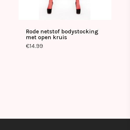
Rode netstof bodystocking
met open kruis
€
14.99
€
14.99