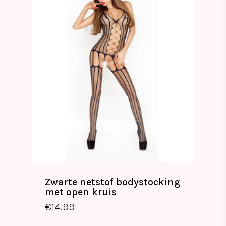
Zwarte netstof bodystocking
met open kruis
€
14.99
€
14.99