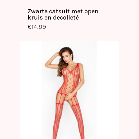
Zwarte catsuit met open
kruis en decolleté
€
14.99
€
14.99