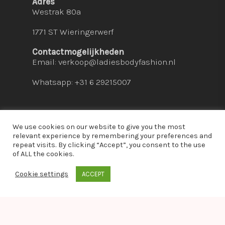
Adres
Westrak 80a
1771 ST Wieringerwerf
Contactmogelijkheden
Email:
verkoop@ladiesbodyfashion.nl
Whatsapp: +31 6 29215007
We use cookies on our website to give you the most
relevant experience by remembering your preferences and
repeat visits. By clicking “Accept”, you consent to the use
© 2026 Ladies Bodyfashion. hosted by:
dc-
of ALL the cookies.
solutions.nl
Cookie settings
ACCEPT
whatsapp
Warning