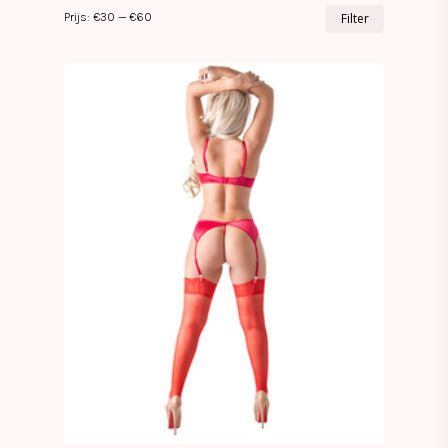
Min.
Max.
Prijs:
€30
—
€60
Filter
prijs
prijs