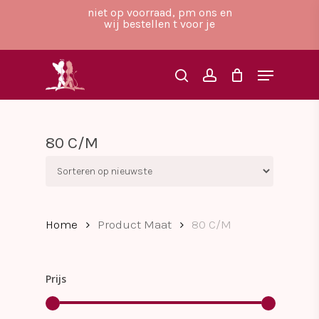
Skip
niet op voorraad, pm ons en
to
wij bestellen t voor je
main
Close
content
Menu
Menu
search
account
80 C/M
Home
Product Maat
80 C/M
Prijs