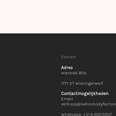
Contact
Adres
Westrak 80a
1771 ST Wieringerwerf
Contactmogelijkheden
Email:
verkoop@ladiesbodyfashion
Whatsapp: +31 6 29215007