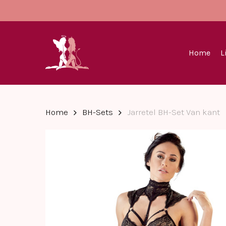
Skip
to
main
content
Home
L
Home
BH-Sets
Jarretel BH-Set Van kant