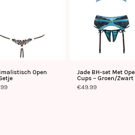
imalistisch Open
Jade BH-set Met Op
Setje
Cups – Groen/Zwart
.99
€
49.99