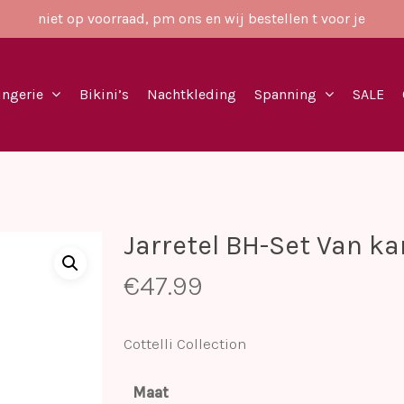
niet op voorraad, pm ons en wij bestellen t voor je
ingerie
Bikini’s
Nachtkleding
Spanning
SALE
Jarretel BH-Set Van ka
€
47.99
Cottelli Collection
Maat