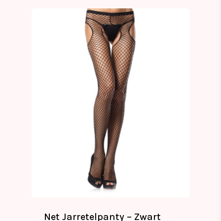
Net Jarretelpanty – Zwart
€
12.99