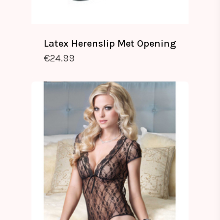
Latex Herenslip Met Opening
€
24.99
€
24.99