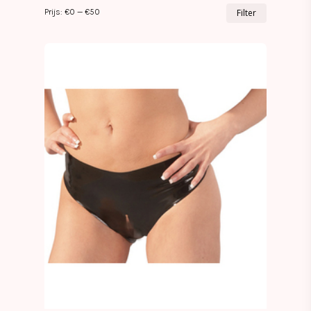
Min.
Max.
Prijs:
€0
—
€50
Filter
prijs
prijs