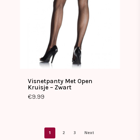
Visnetpanty Met Open
Kruisje – Zwart
€
9.99
1
2
3
Next