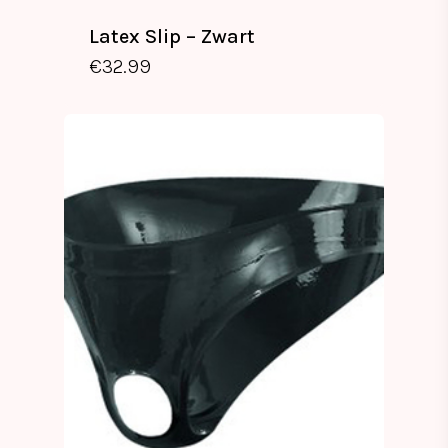
Latex Slip – Zwart
€
32.99
€
32.99