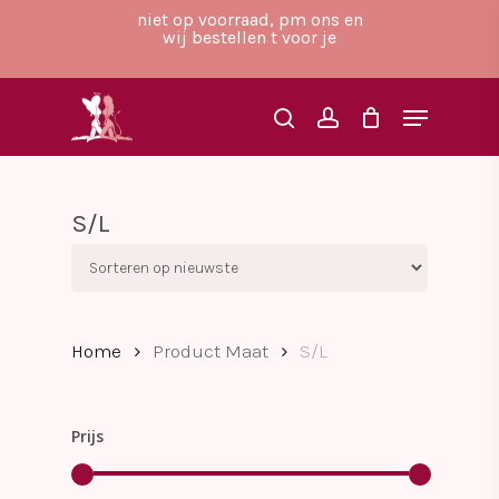
Skip
niet op voorraad, pm ons en
to
wij bestellen t voor je
main
Close
content
Menu
Menu
search
account
S/L
Home
Product Maat
S/L
Prijs