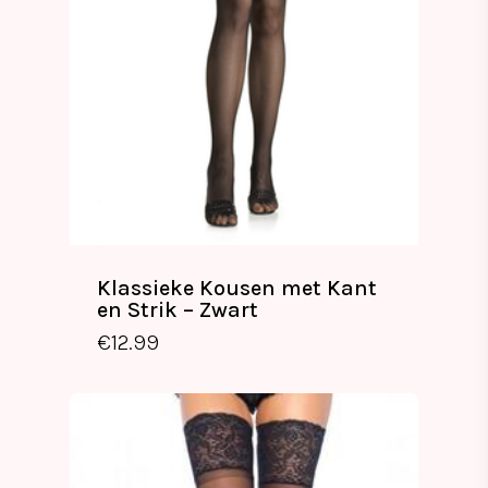
Klassieke Kousen met Kant
en Strik – Zwart
€
12.99
€
12.99