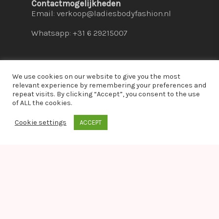
Contactmogelijkheden
Email:
verkoop@ladiesbodyfashion.nl
Whatsapp: +31 6 29215007
We use cookies on our website to give you the most
relevant experience by remembering your preferences and
repeat visits. By clicking “Accept”, you consent to the use
© 2026 Ladies Bodyfashion. hosted by:
dc-
of ALL the cookies.
solutions.nl
Cookie settings
ACCEPT
whatsapp
Warning
: Module "imagick" is already loaded in
Unknown
on line
0