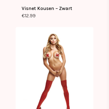
Visnet Kousen – Zwart
€
12.99
€
12.99