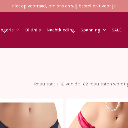
niet op voorraad, pm ons en wij bestellen t voor je
ingerie
Bikini’s
Nachtkleding
Spanning
SALE
Resultaat 1–12 van de 162 resultaten wordt