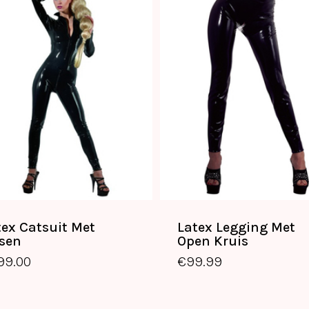
tex Catsuit Met
Latex Legging Met
tsen
Open Kruis
99.00
€
99.99