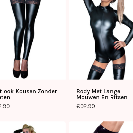
tlook Kousen Zonder
Body Met Lange
eten
Mouwen En Ritsen
2.99
€
92.99