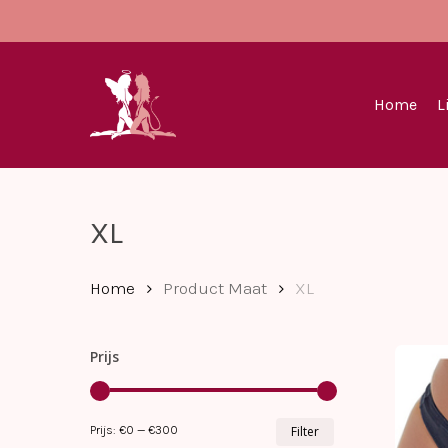
Skip
to
main
content
Home
L
XL
Home
Product Maat
XL
Prijs
Min.
Max.
Prijs:
€0
—
€300
Filter