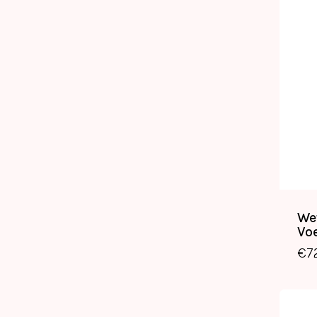
We
Vo
€
7