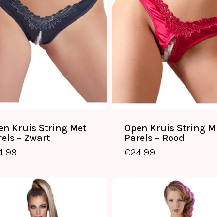
en Kruis String Met
Open Kruis String M
rels – Zwart
Parels – Rood
4.99
€
24.99