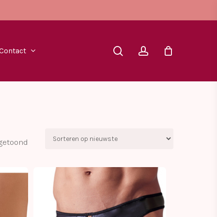
search
account
Contact
Gesorteerd
 getoond
op
nieuwste