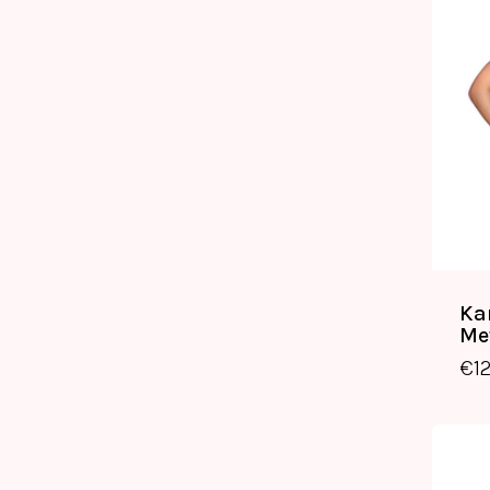
Ka
Me
€
1