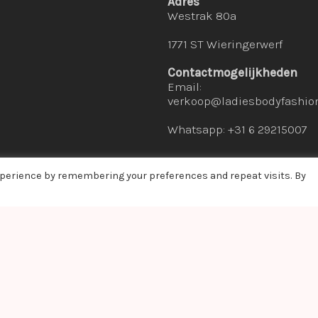
Adres
Westrak 80a
1771 ST Wieringerwerf
Contactmogelijkheden
Email:
verkoop@ladiesbodyfashion
Whatsapp: +31 6 29215007
xperience by remembering your preferences and repeat visits. By