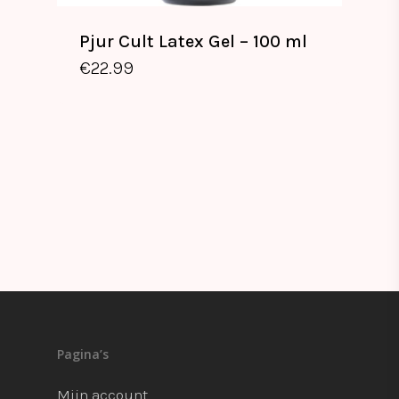
Pjur Cult Latex Gel – 100 ml
€
22.99
€
22.99
Pagina’s
Mijn account