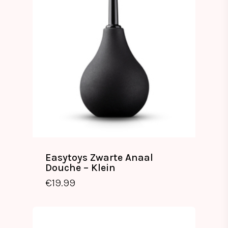
Easytoys Zwarte Anaal
Douche – Klein
€
19.99
€
19.99