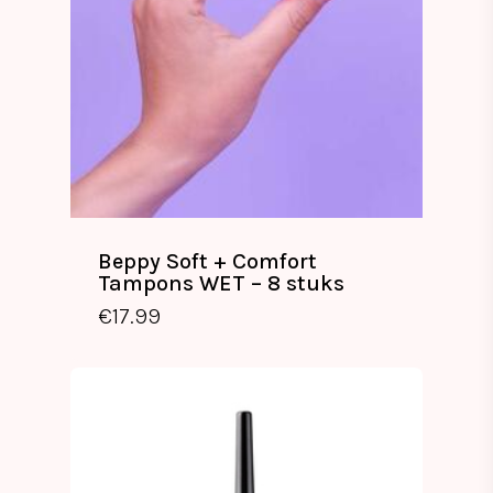
Beppy Soft + Comfort
Tampons WET – 8 stuks
€
17.99
€
17.99