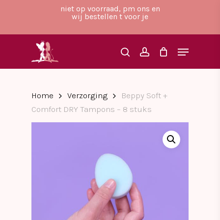
Skip
niet op voorraad, pm ons en
to
wij bestellen t voor je
main
Close
content
Menu
Menu
search
account
Home
Verzorging
Beppy Soft +
Comfort DRY Tampons – 8 stuks