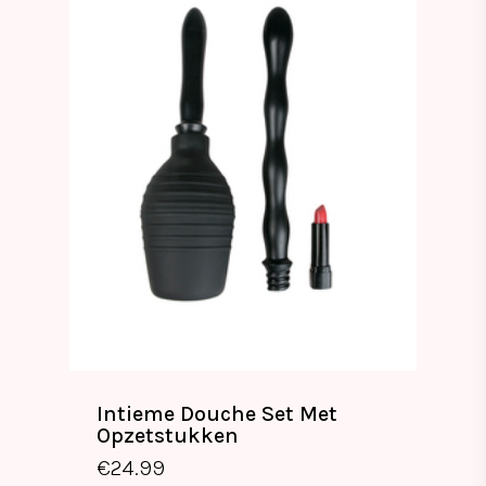
Intieme Douche Set Met
Opzetstukken
€
24.99
€
24.99