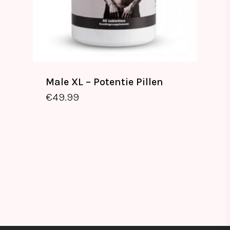
Male XL – Potentie Pillen
€
49.99
€
49.99