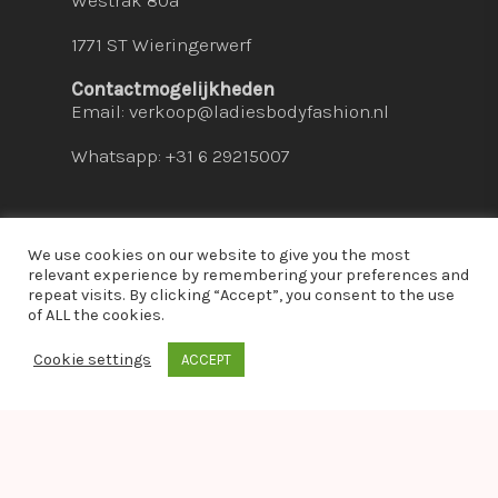
Westrak 80a
1771 ST Wieringerwerf
Contactmogelijkheden
Email:
verkoop@ladiesbodyfashion.nl
Whatsapp: +31 6 29215007
We use cookies on our website to give you the most
relevant experience by remembering your preferences and
repeat visits. By clicking “Accept”, you consent to the use
© 2026 Ladies Bodyfashion. hosted by:
dc-
of ALL the cookies.
solutions.nl
Cookie settings
ACCEPT
whatsapp
Warning
: Module "imagick" is already loaded in