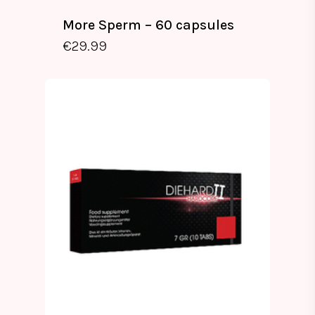
More Sperm – 60 capsules
€
29.99
€
29.99