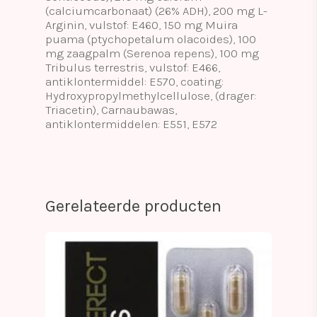
(calciumcarbonaat) (26% ADH), 200 mg L-
Arginin, vulstof: E460, 150 mg Muira
puama (ptychopetalum olacoides), 100
mg zaagpalm (Serenoa repens), 100 mg
Tribulus terrestris, vulstof: E466,
antiklontermiddel: E570, coating:
Hydroxypropylmethylcellulose, (drager:
Triacetin), Carnaubawas,
antiklontermiddelen: E551, E572
Gerelateerde producten