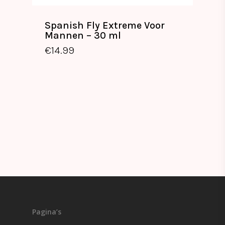
Spanish Fly Extreme Voor
Mannen – 30 ml
€
14.99
€
14.99
Pagina’s