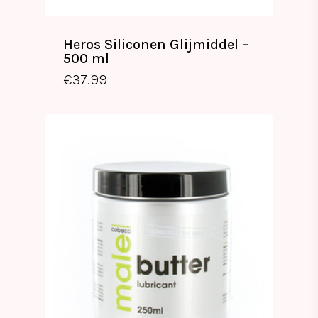
Heros Siliconen Glijmiddel –
500 ml
€
37.99
€
37.99