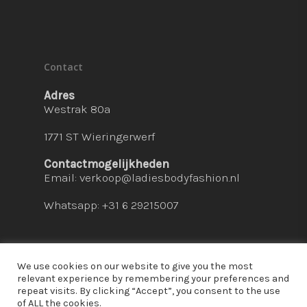
Contact
Adres
Westrak 80a
1771 ST Wieringerwerf
Contactmogelijkheden
Email:
verkoop@ladiesbodyfashion.nl
Whatsapp: +31 6 29215007
We use cookies on our website to give you the most
relevant experience by remembering your preferences and
repeat visits. By clicking “Accept”, you consent to the use
© 2026 Ladies Bodyfashion. hosted by:
dc-
of ALL the cookies.