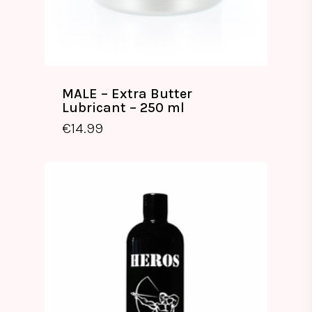
MALE – Extra Butter
Lubricant – 250 ml
€
14.99
€
14.99