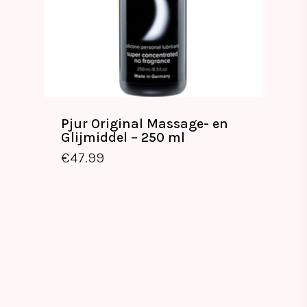
Pjur Original Massage- en
Glijmiddel – 250 ml
€
47.99
€
47.99