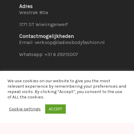
Adres
Westrak 80a
1771 ST Wieringerwerf
Contactmogelijkheden
Email:
verkoop@ladiesbodyfashion.nl
Whatsapp: +31 6 29215007
We use cookies on our website to give you the most
relevant experience by remembering your preferences and
repeat visits. By clicking “Accept”, you consent to the use
© 2026 Ladies Bodyfashion. hosted by:
dc-
of ALL the cookies.
solutions.nl
Cookie settings
ACCEPT
whatsapp