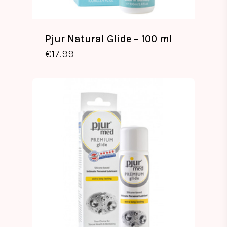
Pjur Natural Glide – 100 ml
€
17.99
€
17.99