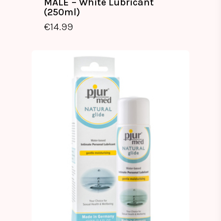
MALE – White Lubricant
(250ml)
€
14.99
€
14.99