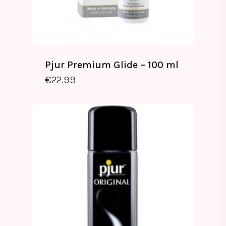
Pjur Premium Glide – 100 ml
€
22.99
€
22.99