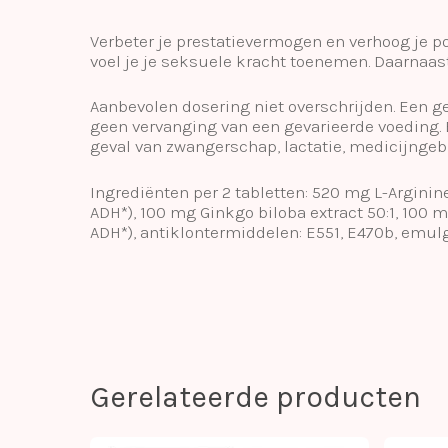
Verbeter je prestatievermogen en verhoog je po
voel je je seksuele kracht toenemen. Daarnaast z
Aanbevolen dosering niet overschrijden. Een g
geen vervanging van een gevarieerde voeding.
geval van zwangerschap, lactatie, medicijngebr
Ingrediënten per 2 tabletten: 520 mg L-Arginine
ADH*), 100 mg Ginkgo biloba extract 50:1, 100 m
ADH*), antiklontermiddelen: E551, E470b, emulga
Gerelateerde producten