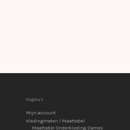
Pagina’s
Mijn account
Kledingmaten / Maattabel
Maattabel Onderkleding Dames