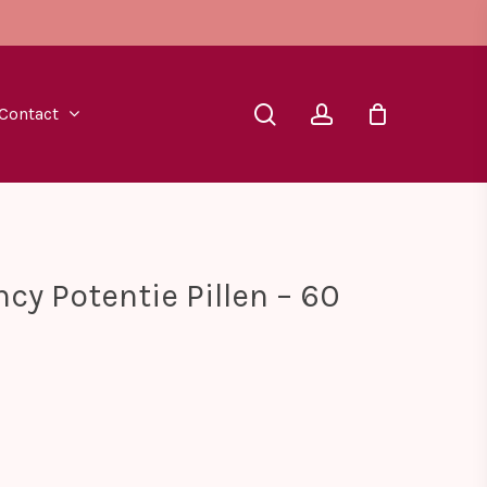
search
account
Contact
cy Potentie Pillen – 60