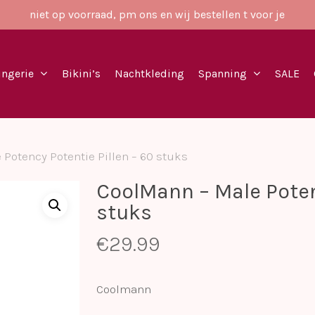
niet op voorraad, pm ons en wij bestellen t voor je
ingerie
Bikini’s
Nachtkleding
Spanning
SALE
Potency Potentie Pillen – 60 stuks
CoolMann – Male Poten
stuks
€
29.99
Coolmann