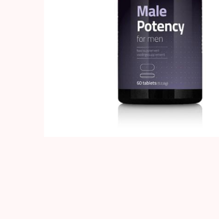
Hit enter to search or ESC to close