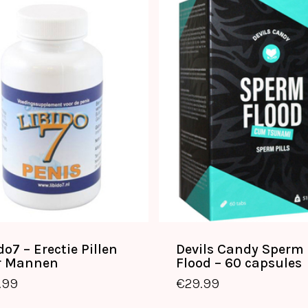
do7 – Erectie Pillen
Devils Candy Sperm
€
49.99
€
29.99
r Mannen
Flood – 60 capsules
.99
€
29.99