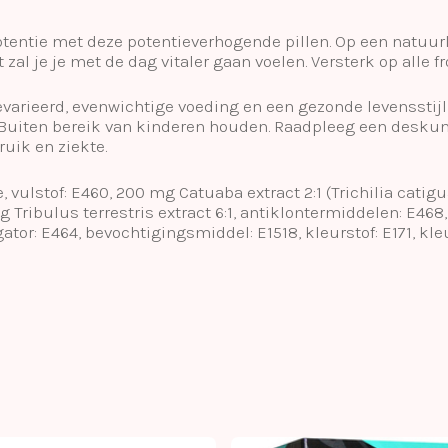
tentie met deze potentieverhogende pillen. Op een natuurli
al je je met de dag vitaler gaan voelen. Versterk op alle fr
evarieerd, evenwichtige voeding en een gezonde levensstijl
 Buiten bereik van kinderen houden. Raadpleeg een desku
uik en ziekte.
, vulstof: E460, 200 mg Catuaba extract 2:1 (Trichilia cat
g Tribulus terrestris extract 6:1, antiklontermiddelen: E46
tor: E464, bevochtigingsmiddel: E1518, kleurstof: E171, kleu