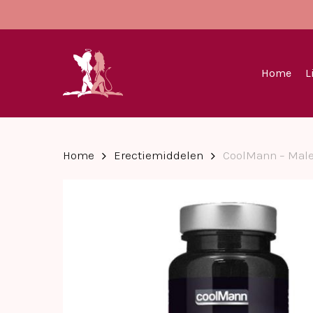
Skip
to
main
content
Home
L
Home
Erectiemiddelen
CoolMann – Male 