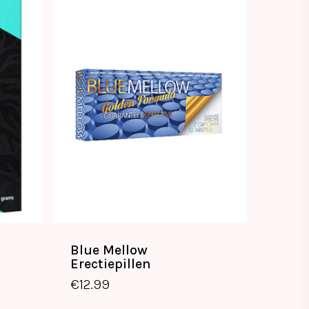
Blue Mellow
€
12.99
Erectiepillen
€
12.99