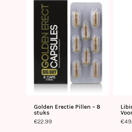
Golden Erectie Pillen – 8
Libi
€
22.99
stuks
Voo
€
22.99
€
49