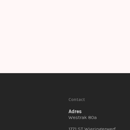
Contact
Adres
Westrak 80a
1771 ST Wieringerwerf