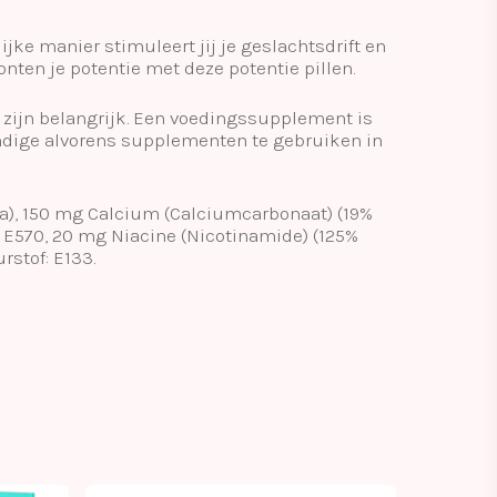
jke manier stimuleert jij je geslachtsdrift en
onten je potentie met deze potentie pillen.
 zijn belangrijk. Een voedingssupplement is
ndige alvorens supplementen te gebruiken in
igua), 150 mg Calcium (Calciumcarbonaat) (19%
8, E570, 20 mg Niacine (Nicotinamide) (125%
rstof: E133.