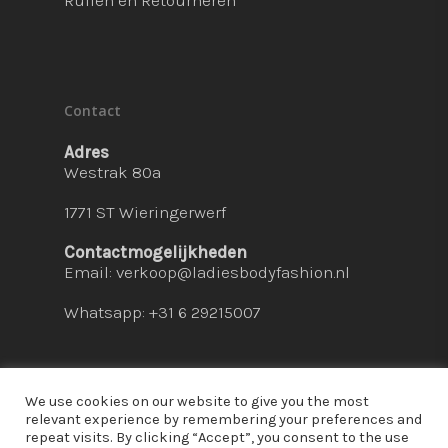
Ruilen en Retourneren
Contact
Adres
Westrak 80a
1771 ST Wieringerwerf
Contactmogelijkheden
Email:
verkoop@ladiesbodyfashion.nl
Whatsapp: +31 6 29215007
We use cookies on our website to give you the most
relevant experience by remembering your preferences and
repeat visits. By clicking “Accept”, you consent to the use