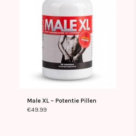
Male XL – Potentie Pillen
€
49.99
€
49.99