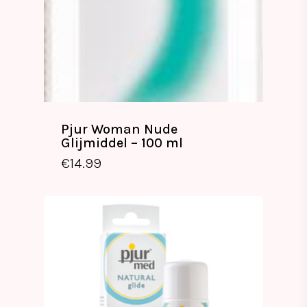
Pjur Woman Nude
Glijmiddel – 100 ml
€
14.99
€
14.99