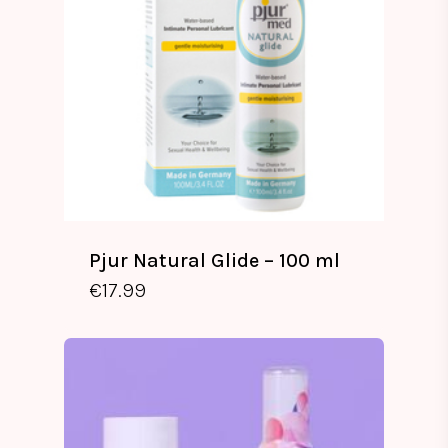
Pjur Natural Glide – 100 ml
€
17.99
€
17.99