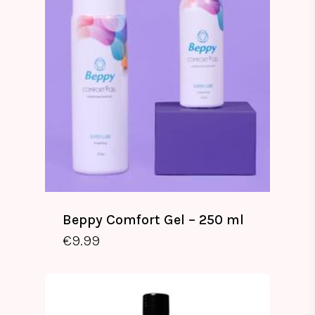
Beppy Comfort Gel – 250 ml
€
9.99
€
9.99