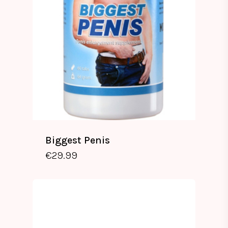
Biggest Penis
€
29.99
€
29.99