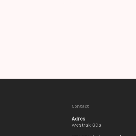
Contact
Adres
Westrak 80a