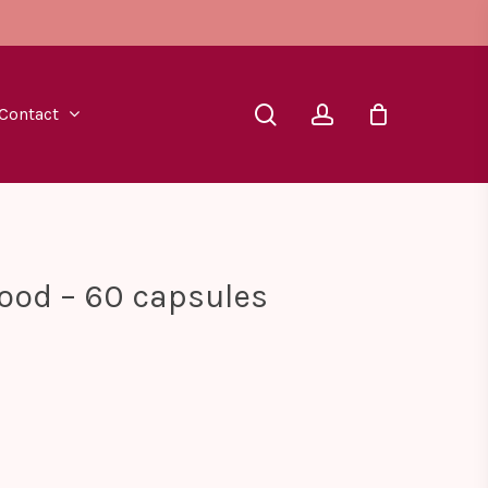
search
account
Contact
ood – 60 capsules