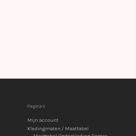
Pagina’s
Mijn account
Kledingmaten / Maattabel
Maattabel Onderkleding Dames