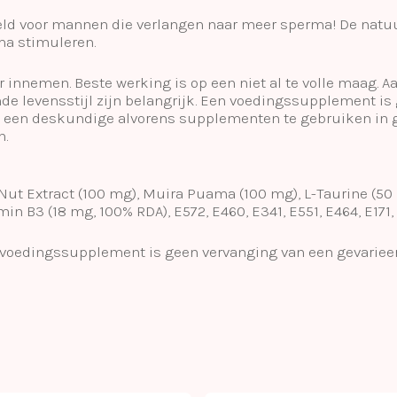
eld voor mannen die verlangen naar meer sperma! De natuu
ma stimuleren.
r innemen. Beste werking is op een niet al te volle maag. A
de levensstijl zijn belangrijk. Een voedingssupplement is
 een deskundige alvorens supplementen te gebruiken in ge
n.
 Nut Extract (100 mg), Muira Puama (100 mg), L-Taurine (5
in B3 (18 mg, 100% RDA), E572, E460, E341, E551, E464, E171, 
 voedingssupplement is geen vervanging van een gevarieerd