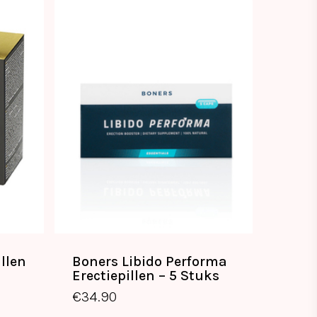
llen
Boners Libido Performa
€
34.90
Erectiepillen – 5 Stuks
€
34.90