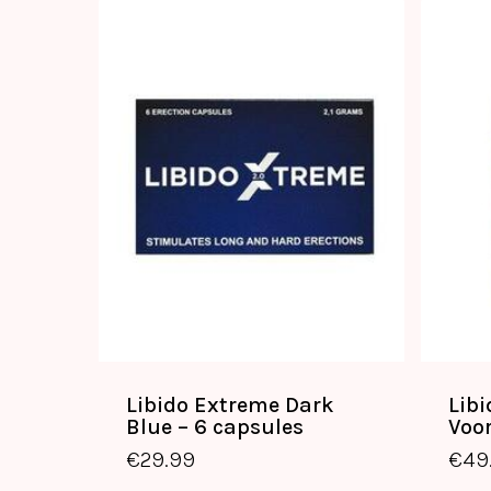
Libido Extreme Dark
Libi
€
29.99
Blue – 6 capsules
Voo
€
29.99
€
49