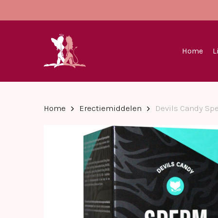
Skip
to
main
content
Home
L
Home
Erectiemiddelen
Devils Candy Sp