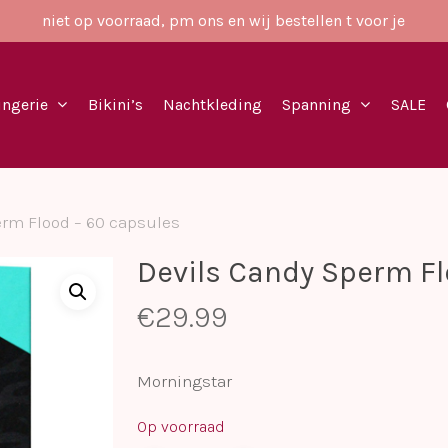
niet op voorraad, pm ons en wij bestellen t voor je
ingerie
Bikini’s
Nachtkleding
Spanning
SALE
erm Flood – 60 capsules
Devils Candy Sperm Fl
€
29.99
Morningstar
Op voorraad