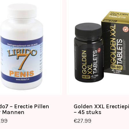
do7 – Erectie Pillen
Golden XXL Erectiepi
€
49.99
€
27.99
r Mannen
– 45 stuks
.99
€
27.99