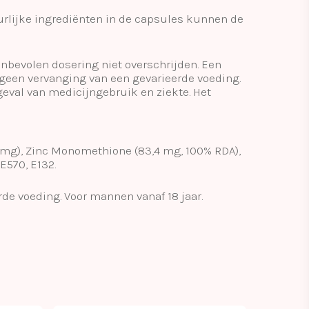
rlijke ingrediënten in de capsules kunnen de
anbevolen dosering niet overschrijden. Een
 geen vervanging van een gevarieerde voeding.
val van medicijngebruik en ziekte. Het
0 mg), Zinc Monomethione (83,4 mg, 100% RDA),
E570, E132.
e voeding. Voor mannen vanaf 18 jaar.