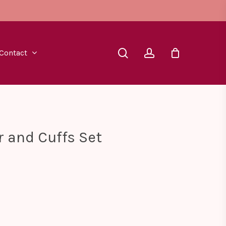
search
account
Contact
 and Cuffs Set