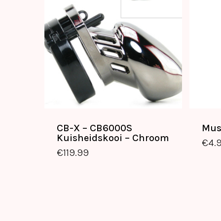
CB-X – CB6000S
Mus
€
119.99
Kuisheidskooi – Chroom
€
4.
€
119.99