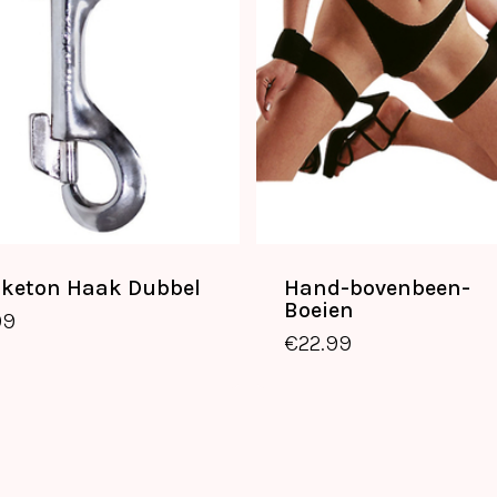
keton Haak Dubbel
Hand-bovenbeen-
€
4.99
€
22.99
Boeien
99
€
22.99