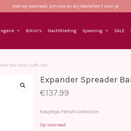
niet op voorraad, pm ons en wij bestellen t voor je
ingerie
Bikini’s
Nachtkleding
Spanning
SALE
der Bar and Cuffs Set
Expander Spreader Bar
€
137.99
Easytoys Fetish Collection
Op voorraad