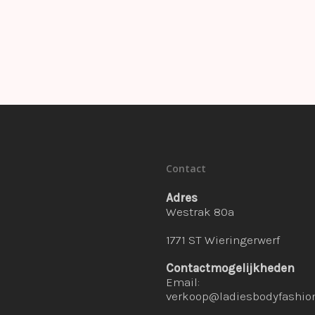
Contact
Adres
Westrak 80a
1771 ST Wieringerwerf
Contactmogelijkheden
Email:
verkoop@ladiesbodyfashion