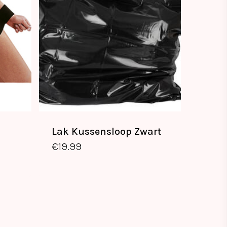
Lak Kussensloop Zwart
€
19.99
€
19.99