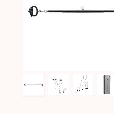
Hit enter to search or ESC to close