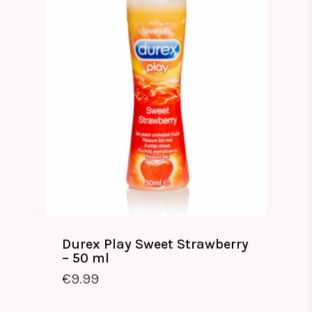
Durex Play Sweet Strawberry
– 50 ml
€
9.99
€
9.99