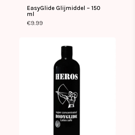
EasyGlide Glijmiddel – 150
ml
€
9.99
€
9.99