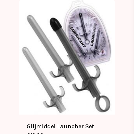
Glijmiddel Launcher Set
€
12.99