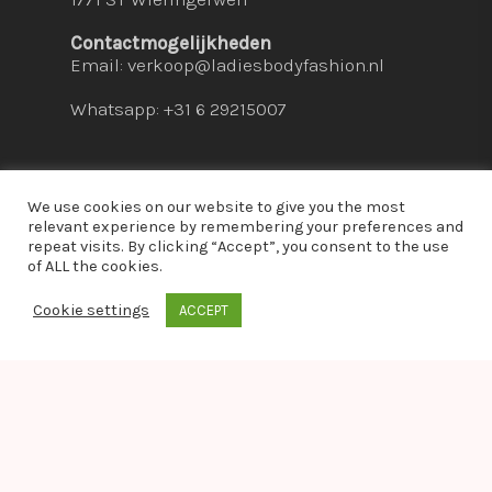
Contactmogelijkheden
Email:
verkoop@ladiesbodyfashion.nl
Whatsapp: +31 6 29215007
We use cookies on our website to give you the most
relevant experience by remembering your preferences and
repeat visits. By clicking “Accept”, you consent to the use
© 2026 Ladies Bodyfashion. hosted by:
dc-
of ALL the cookies.
solutions.nl
Cookie settings
ACCEPT
whatsapp
Warning
: Module "imagick" is already loaded in
Unknown
on line