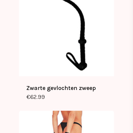
Zwarte gevlochten zweep
€
62.99
€
62.99