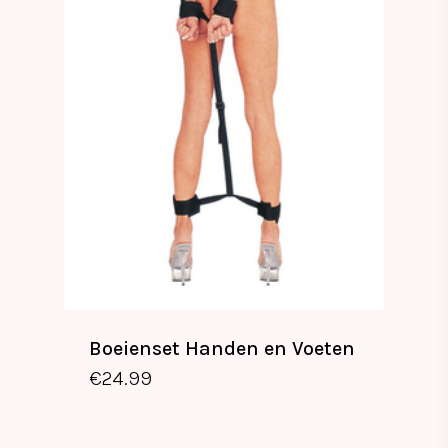
Boeienset Handen en Voeten
€
24.99
€
24.99