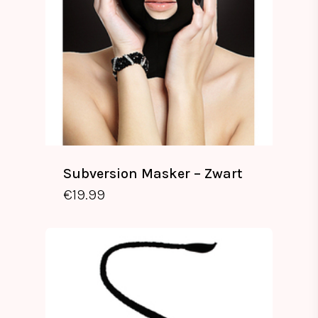
Subversion Masker – Zwart
€
19.99
€
19.99