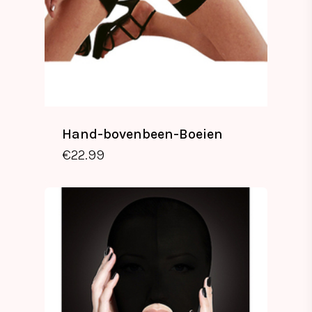
Hand-bovenbeen-Boeien
€
22.99
€
22.99