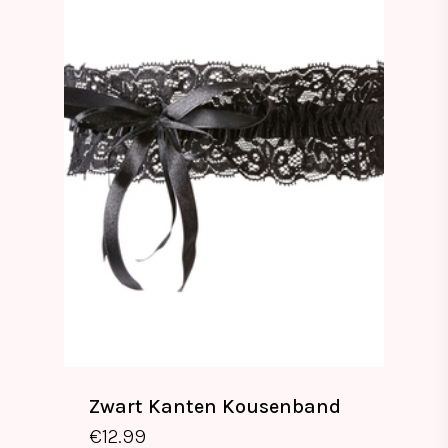
Zwart Kanten Kousenband
€
12.99
€
12.99