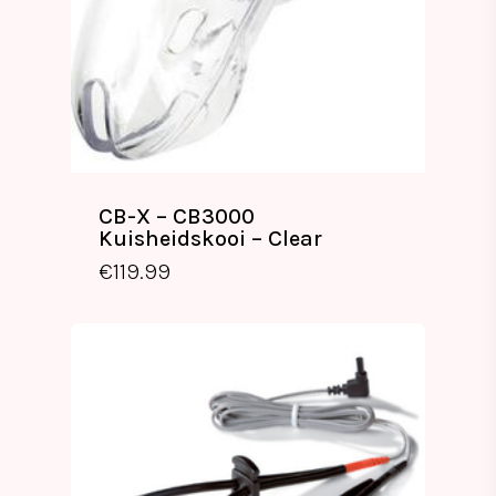
CB-X – CB3000
Kuisheidskooi – Clear
€
119.99
€
119.99