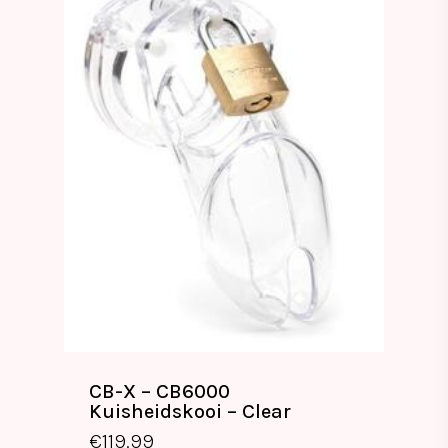
CB-X – CB6000
Kuisheidskooi – Clear
€
119.99
€
119.99