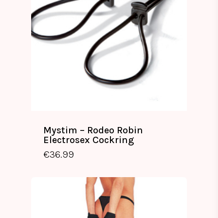
Mystim – Rodeo Robin
Electrosex Cockring
€
36.99
€
36.99