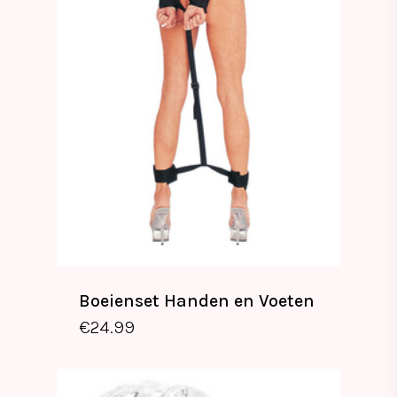
Boeienset Handen en Voeten
€
24.99
€
24.99