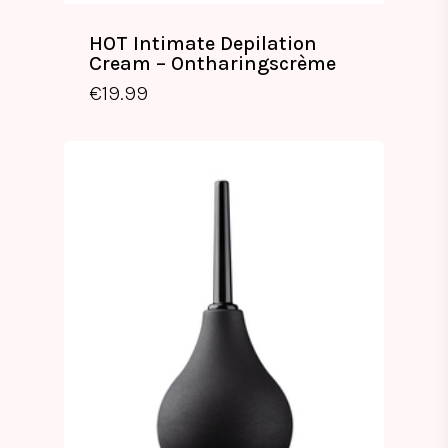
HOT Intimate Depilation
Cream – Ontharingscrème
€
19.99
€
19.99