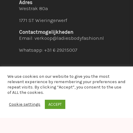
Adres
Westrak 80a
1771 ST Wieringerwerf
Contactmogelijkheden
Email:
verkoop@ladiesbodyfashion.nl
Whatsapp: +31 6 29215007
We use cookies on our website to give you the most
relevant experience by remembering your preferences and
repeat visits. By clicking “Accept”, you consent to the use
© 2026 Ladies Bodyfashion. hosted by:
dc-
of ALL the cookies.
solutions.nl
Cookie settings
ACCEPT
whatsapp
Warning