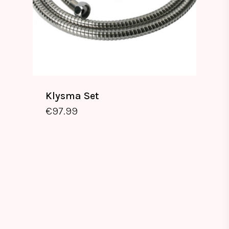
Klysma Set
€
97.99
€
97.99