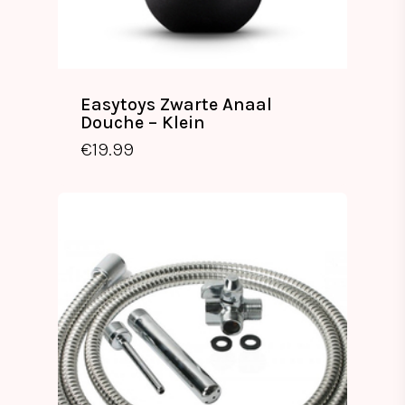
Easytoys Zwarte Anaal
Douche – Klein
€
19.99
€
19.99