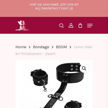
Skip
niet op voorraad, pm ons en
to
wij bestellen t voor je
main
Close
content
Menu
Menu
search
account
Home
Bondage
BDSM
Leren Nek
en Polsboeien – Zwart