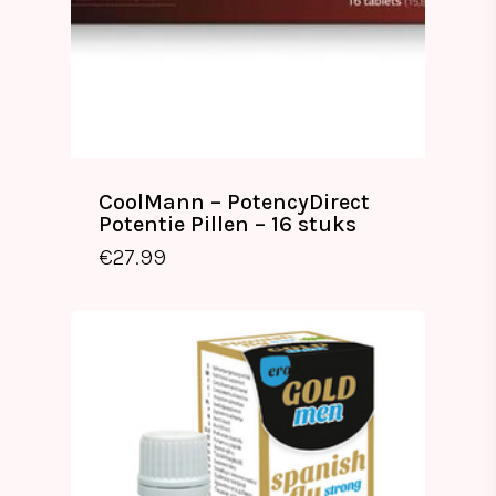
CoolMann – PotencyDirect
Potentie Pillen – 16 stuks
€
27.99
€
27.99