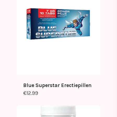
Blue Superstar Erectiepillen
€
12.99
€
12.99