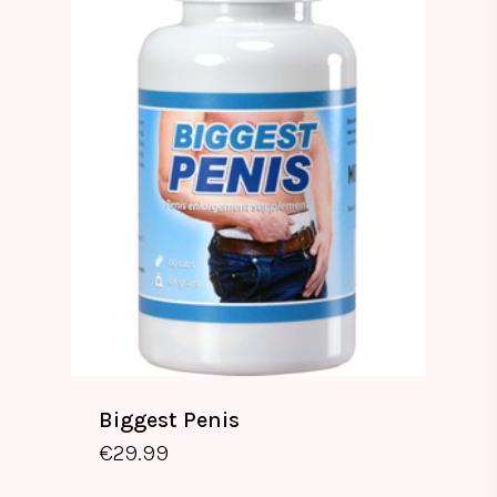
Biggest Penis
€
29.99
€
29.99