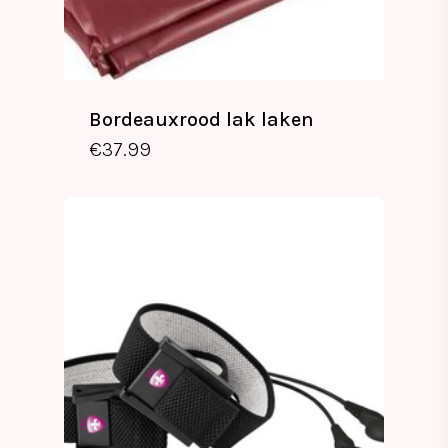
Bordeauxrood lak laken
€
37.99
€
37.99