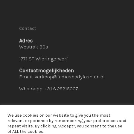
Contact
Adres
Westrak 80a
1771 ST Wieringerwerf
Contactmogelijkheden
Email:
verkoop@ladiesbodyfashion.nl
Whatsapp: +31 6 29215007
We use cookies on our website to give you the most
relevant experience by remembering your preferences and
repeat visits. By clicking “Accept”, you consent to the use
© 2026 Ladies Bodyfashion. hosted by:
dc-
of ALL the cookies.