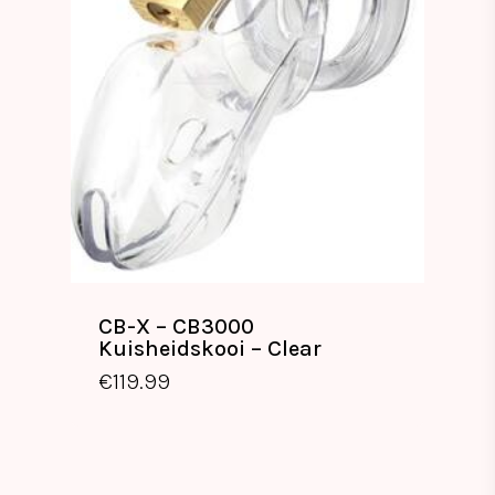
CB-X – CB3000
Kuisheidskooi – Clear
€
119.99
€
119.99