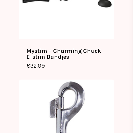
Mystim – Charming Chuck
E-stim Bandjes
€
32.99
€
32.99