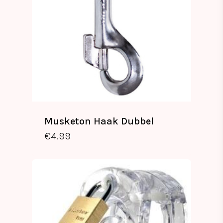
Musketon Haak Dubbel
€
4.99
€
4.99