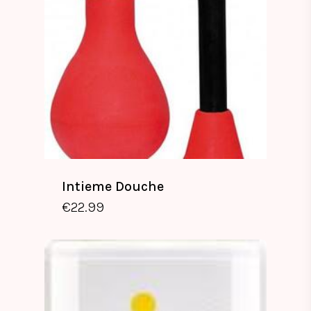
Intieme Douche
€
22.99
€
22.99