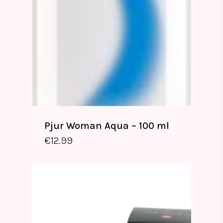
Pjur Woman Aqua – 100 ml
€
12.99
€
12.99