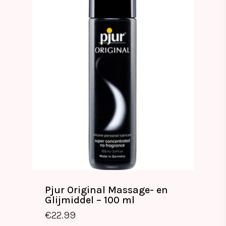
Pjur Original Massage- en
Glijmiddel – 100 ml
€
22.99
€
22.99