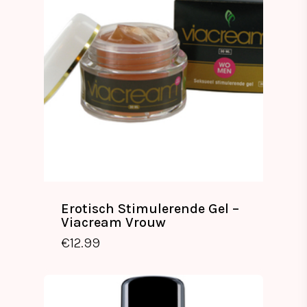
Erotisch Stimulerende Gel –
Viacream Vrouw
€
12.99
€
12.99