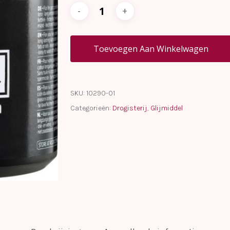
Toevoegen Aan Winkelwagen
SKU:
10290-01
Categorieën:
Drogisterij
,
Glijmiddel