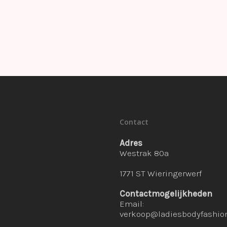
Contact
Adres
Westrak 80a
1771 ST Wieringerwerf
Contactmogelijkheden
Email:
verkoop@ladiesbodyfashion