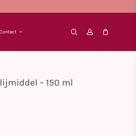
search
account
Contact
ijmiddel – 150 ml