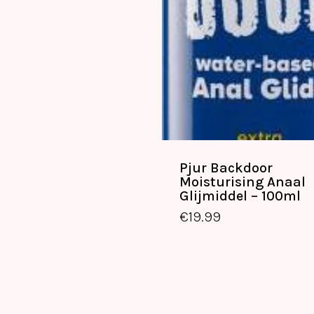
Pjur Backdoor
Moisturising Anaal
€
17.99
€
19.99
Glijmiddel – 100ml
€
19.99