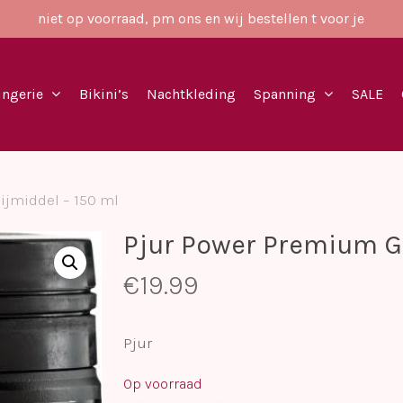
niet op voorraad, pm ons en wij bestellen t voor je
ingerie
Bikini’s
Nachtkleding
Spanning
SALE
ijmiddel – 150 ml
Pjur Power Premium Gl
€
19.99
Pjur
Op voorraad