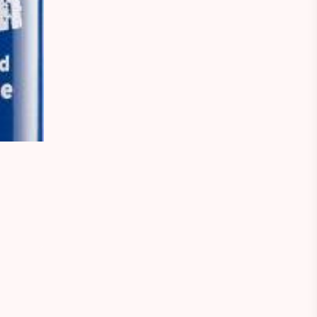
€
47.99