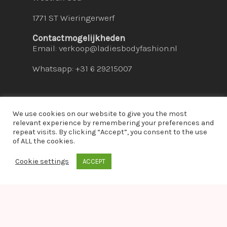
1771 ST Wieringerwerf
Contactmogelijkheden
Email:
verkoop@ladiesbodyfashion.nl
Whatsapp: +31 6 29215007
We use cookies on our website to give you the most
relevant experience by remembering your preferences and
repeat visits. By clicking “Accept”, you consent to the use
© 2026 Ladies Bodyfashion. hosted by:
dc-
of ALL the cookies.
solutions.nl
Cookie settings
ACCEPT
whatsapp
Warning
: Module "imagick" is already loaded in