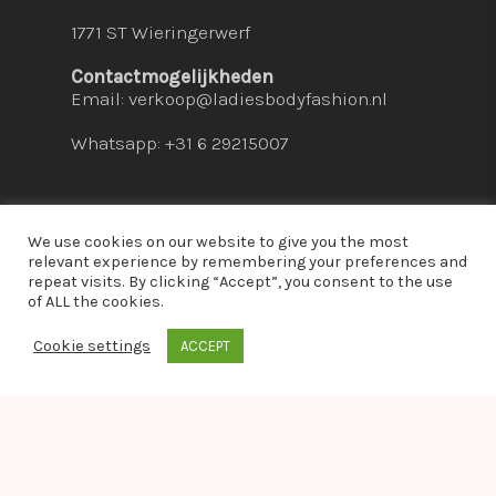
1771 ST Wieringerwerf
Contactmogelijkheden
Email:
verkoop@ladiesbodyfashion.nl
Whatsapp: +31 6 29215007
We use cookies on our website to give you the most
relevant experience by remembering your preferences and
repeat visits. By clicking “Accept”, you consent to the use
© 2026 Ladies Bodyfashion. hosted by:
dc-
of ALL the cookies.
solutions.nl
Cookie settings
ACCEPT
whatsapp
Warning
: Module "imagick" is already loaded in
Unknown