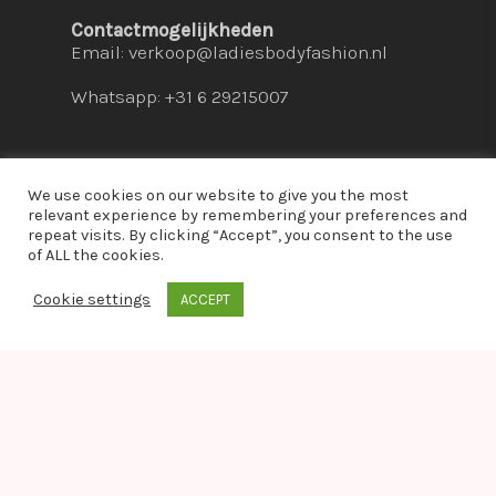
Contactmogelijkheden
Email:
verkoop@ladiesbodyfashion.nl
Whatsapp: +31 6 29215007
We use cookies on our website to give you the most
relevant experience by remembering your preferences and
repeat visits. By clicking “Accept”, you consent to the use
© 2026 Ladies Bodyfashion. hosted by:
dc-
of ALL the cookies.
solutions.nl
Cookie settings
ACCEPT
whatsapp
Warning
: Module "imagick" is already loaded in
Unknown
on line
0