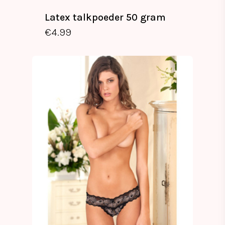
Latex talkpoeder 50 gram
€
4.99
€
4.99