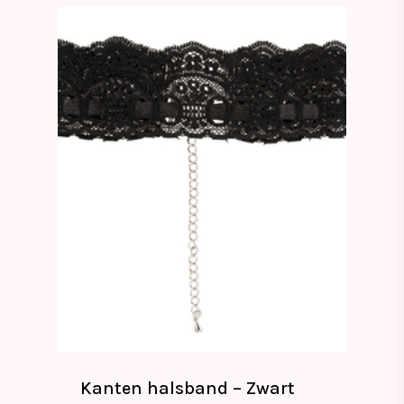
Kanten halsband – Zwart
€
17.99