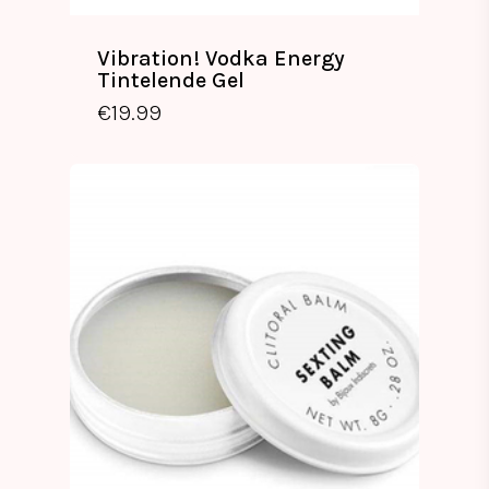
Vibration! Vodka Energy
Tintelende Gel
€
19.99
€
19.99