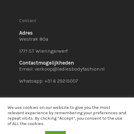
Contact
Adres
Westrak 80a
1771 ST Wieringerwerf
Contactmogelijkheden
Email:
verkoop@ladiesbodyfashion.nl
Whatsapp: +31 6 29215007
We use cookies on our website to give you the most
relevant experience by remembering your preferences and
repeat visits. By clicking “Accept”, you consent to the use
© 2026 Ladies Bodyfashion. hosted by:
dc-
of ALL the cookies.
solutions.nl