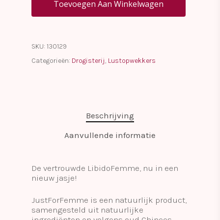
Toevoegen Aan Winkelwagen
SKU:
130129
Categorieën:
Drogisterij
,
Lustopwekkers
Beschrijving
Aanvullende informatie
De vertrouwde LibidoFemme, nu in een
nieuw jasje!
JustForFemme is een natuurlijk product,
samengesteld uit natuurlijke
ingrediënten en volgens oud Chinees