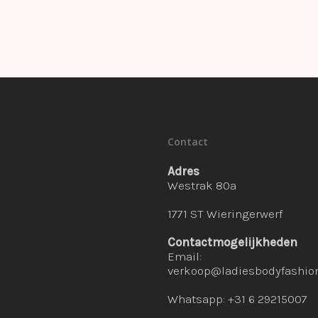
Contact
Adres
Westrak 80a
1771 ST Wieringerwerf
Contactmogelijkheden
Email:
verkoop@ladiesbodyfashion
Whatsapp: +31 6 29215007