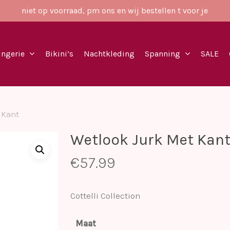
niet op voorraad, pm ons en wij bestellen t voor je
ingerie
Bikini’s
Nachtkleding
Spanning
SALE
 Kant
Wetlook Jurk Met Kan
€
57.99
Cottelli Collection
Maat