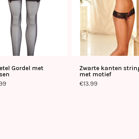
etel Gordel met
Zwarte kanten strin
sen
met motief
.99
€
13.99