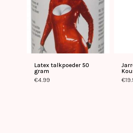
Latex talkpoeder 50
Jarr
€
4.99
gram
Kou
€
4.99
€
19